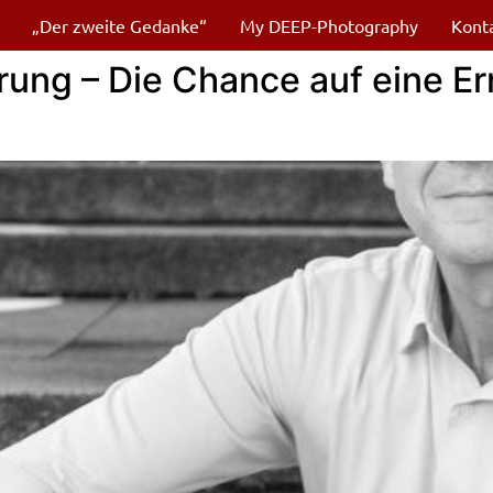
„Der zweite Gedanke“
My DEEP-Photography
Kont
erung – Die Chance auf eine E